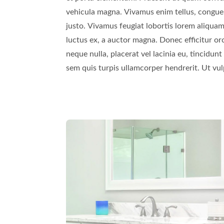
vehicula magna. Vivamus enim tellus, congue a
Vestibulum ac pellentesque purus, nec dictu
justo. Vivamus feugiat lobortis lorem aliquam
luctus volutpat, ante ipsum rutrum odio, ne
luctus ex, a auctor magna. Donec efficitur or
tortor. Vestibulum ante ipsum primis in fauci
neque nulla, placerat vel lacinia eu, tincidunt
sem quis turpis ullamcorper hendrerit. Ut vul