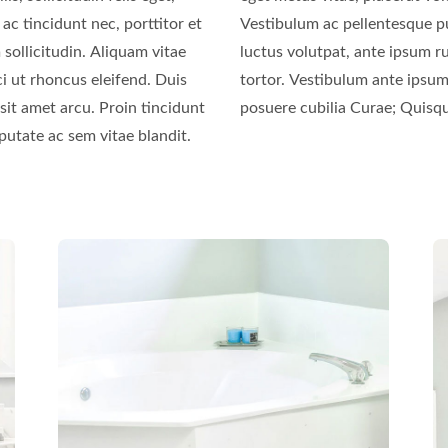
c tincidunt nec, porttitor et
m tortor. Ut iaculis, nunc et
 sollicitudin. Aliquam vitae
c molestie purus sapien eu
ci ut rhoncus eleifend. Duis
bus orci luctus et ultrices
 sit amet arcu. Proin tincidunt
posuere cubilia Curae; Quisq
putate ac sem vitae blandit.