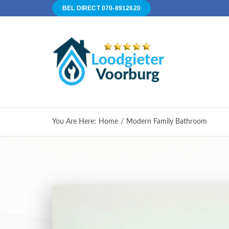
Ga
BEL DIRECT 070-8912620
naar
inhoud
You Are Here
:
Home
/
Modern Family Bathroom