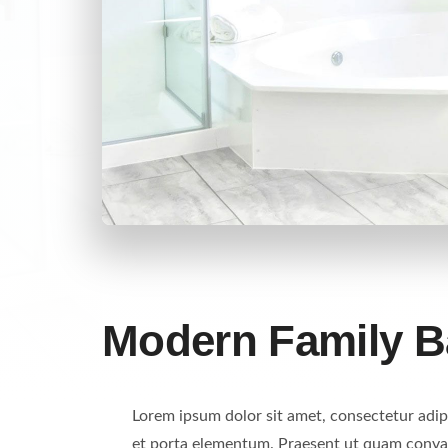
Modern Family 
Lorem ipsum dolor sit amet, consectetur adipi
Curabitur ac vestibulum mi, sed sollicitudin
et porta elementum. Praesent ut quam convallis
eget metus vitae, placerat volutpat magna. 