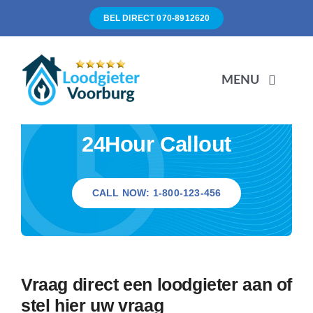
Ga
BEL DIRECT 070-8912620
naar
inhoud
MENU
24Hour Callout
Onze werkzaamheden
Over ons
CALL NOW: 1-800-123-456
Werkgebied
Tarieven
Vraag direct een loodgieter aan of
stel hier uw vraag