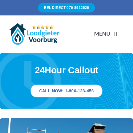
Ga
BEL DIRECT 070-8912620
naar
inhoud
MENU
Onze werkzaamheden
24Hour Callout
Over ons
CALL NOW: 1-800-123-456
Werkgebied
Tarieven