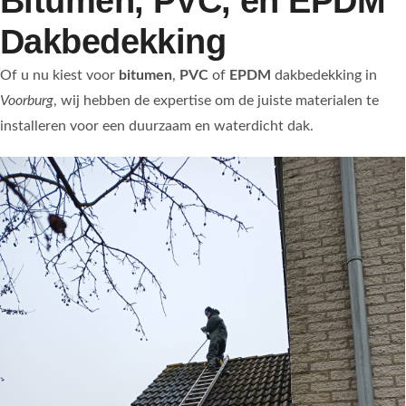
Bitumen, PVC, en EPDM
Dakbedekking
Of u nu kiest voor
bitumen
,
PVC
of
EPDM
dakbedekking in
Voorburg
, wij hebben de expertise om de juiste materialen te
installeren voor een duurzaam en waterdicht dak.