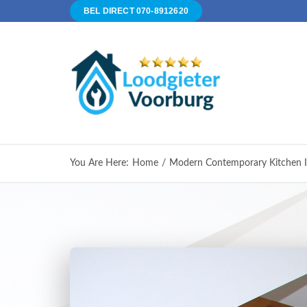
Ga
BEL DIRECT 070-8912620
naar
inhoud
You Are Here
:
Home
/
Modern Contemporary Kitchen In