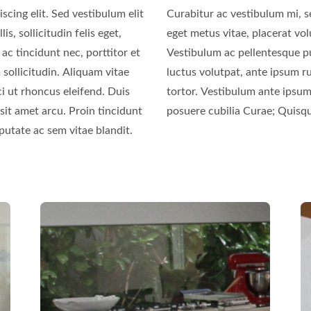
scing elit. Sed vestibulum elit
 eros. Nulla ex lorem, egestas
, sollicitudin felis eget,
Maecenas eget nisi ipsum.
c tincidunt nec, porttitor et
m tortor. Ut iaculis, nunc et
 sollicitudin. Aliquam vitae
c molestie purus sapien eu
ci ut rhoncus eleifend. Duis
bus orci luctus et ultrices
 sit amet arcu. Proin tincidunt
posuere cubilia Curae; Quisq
putate ac sem vitae blandit.