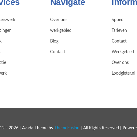
vices
Navigate
Inform
terswerk
Over ons
Spoed
pingen
werkgebied
Tarieven
k
Blog
Contact
s
Contact
Werkgebied
ctie
Over ons
werk
Loodgieter.nl
12 - 2026 | Avada Theme by
ThemeFusion
| All Rights Reserved | Power