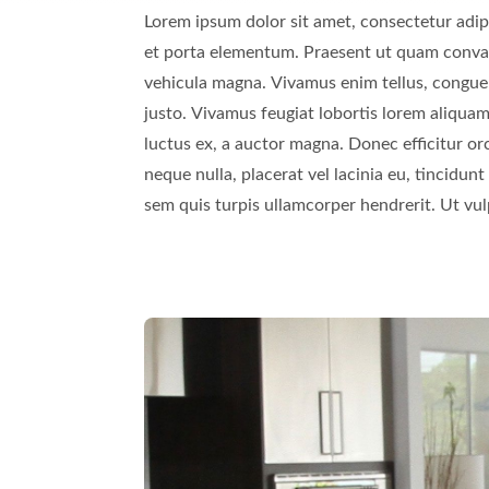
Lorem ipsum dolor sit amet, consectetur adipi
Curabitur ac vestibulum mi, sed sollicitudin
et porta elementum. Praesent ut quam convallis
eget metus vitae, placerat volutpat magna. 
vehicula magna. Vivamus enim tellus, congue a
Vestibulum ac pellentesque purus, nec dictu
justo. Vivamus feugiat lobortis lorem aliquam
luctus volutpat, ante ipsum rutrum odio, ne
luctus ex, a auctor magna. Donec efficitur or
tortor. Vestibulum ante ipsum primis in fauci
neque nulla, placerat vel lacinia eu, tincidunt
sem quis turpis ullamcorper hendrerit. Ut vul